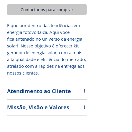
Contáctanos para comprar
Fique por dentro das tendências em
energia fotovoltaica. Aqui você
fica antenado no universo da energia
solar! Nosso objetivo é oferecer kit
gerador de energia solar, com a mais
alta qualidade e eficiência do mercado,
atrelado com a rapidez na entrega aos
nossos clientes.
Atendimento ao Cliente
Nos destacamos no mercado por
Missão, Visão e Valores
oferecer. Produtos de Energia Solar
de alta qualidade, com tecnologia
Nossa missão é levar, com qualidade e
half-cell, entrega rápida em todo o
Perguntas Frequentes
rapidez, as melhores tecnologias de
país, garantia mundial com
energia solar fotovoltaica do mundo