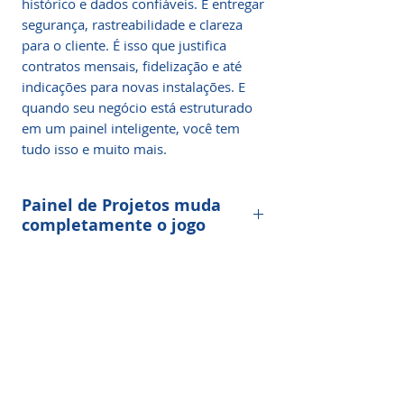
histórico e dados confiáveis. É entregar
segurança, rastreabilidade e clareza
para o cliente. É isso que justifica
contratos mensais, fidelização e até
indicações para novas instalações. E
quando seu negócio está estruturado
em um painel inteligente, você tem
tudo isso e muito mais.
Painel de Projetos muda
completamente o jogo
Imagine ter uma central de controle
Por que usar um Painel
visual onde você acompanha em
para Manutenção Solar?
tempo real
todas as ordens de
serviço
,
os técnicos em campo
,
os
Porque ele transforma a bagunça em
status de cada atendimento
, as
O que você controla dentro
clareza.
fotos de antes e depois
do Painel?
, os
relatórios técnicos prontos
, e ainda
Porque ele elimina planilhas e
Todas as
ordens de serviço
, com
envia tudo para o cliente com apenas