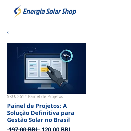
SKU: 261# Painel de Projetos
Painel de Projetos: A
Solução Definitiva para
Gestão Solar no Brasil
Precio
Precio
 197,00 BRL 
120,00 BRL