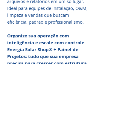
arquivos e relatórios em um só lugar.
Ideal para equipes de instalação, O&M,
limpeza e vendas que buscam
eficiência, padrão e profissionalismo.
Organize sua operação com
inteligência e escale com controle.
Energia Solar Shop® + Painel de
Projetos: tudo que sua empresa
precisa para crescer com estrutura.
Painel de Projetos: O
Sistema de Gestão
Definitivo
O Painel de Projetos é o sistema
Nº1 do Brasil em organização,
produtividade e controle para
empresas e profissionais do setor