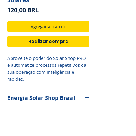
Precio
120,00 BRL
Agregar al carrito
Realizar compra
Aproveite o poder do Solar Shop PRO 
e automatize processos repetitivos da 
sua operação com inteligência e 
rapidez.
Energia Solar Shop Brasil
O
Painel de Projetos
é a plataforma
oficial da Energia Solar Shop Brasil que
revolucionou a gestão de tarefas,
contratos, propostas e manutenção