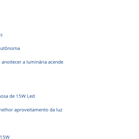
ns
 autônoma
o anoitecer a luminária acende
nosa de 15W Led
 melhor aproveitamento da luz
e 15W