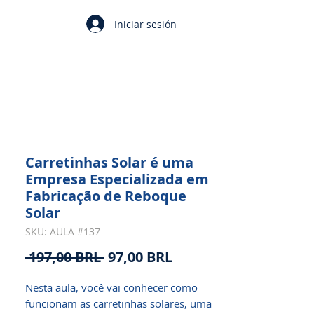
Iniciar sesión
Carretinhas Solar é uma
Empresa Especializada em
Fabricação de Reboque
Solar
SKU: AULA #137
Precio
Precio
 197,00 BRL 
97,00 BRL
de
Nesta aula, você vai conhecer como 
oferta
funcionam as carretinhas solares, uma 