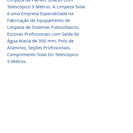
Telescópico 9 Metros. A Limpeza Solar
é uma Empresa Especializada na
Fabricação de Equipamento de
Limpeza de Sistemas Fotovoltaicos,
Escovas Profissionais com Saída de
Água Macia de 300 mm, Polo de
Alúminio, Seções Profissionais,
Comprimento Total Do Telescópico
9 Metros.
Informações do Produto
Limpeza Painéis Solares, escova 300
Itens Inclusos
mm, polo de alúminio profissional,
uma maneira fácil, econômica e segura
1 x Pólo Alumínio Ajustável de 2,60 a
de limpar painéis solares fotovoltaicos.
9 Metros
Esse equipamento é ideal para a
1 x Escova Macia para Limpeza de
limpeza dos sistemas fotovoltaicos