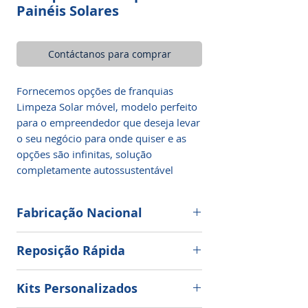
Painéis Solares
Contáctanos para comprar
Fornecemos opções de franquias
Limpeza Solar móvel, modelo perfeito
para o empreendedor que deseja levar
o seu negócio para onde quiser e as
opções são infinitas, solução
completamente autossustentável
Fabricação Nacional
Algumas das vantagens em adquirir
Reposição Rápida
equipamentos como os da Limpeza
Solar com produção 100% nacional,
Fornecemos uma reposição rápida e
são a garantia da fabricação de
Kits Personalizados
eficiente afim de garantir a
qualidade, entrega rápida e confiável e
continuidade operacional dos