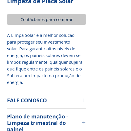
Limpeza de Placa Solar
Contáctanos para comprar
A Limpa Solar é a melhor solução
para proteger seu investimento
solar. Para garantir altos níveis de
energia, os painéis solares devem ser
limpos regulamente, qualquer sujeira
que fique entre os painéis solares e o
Sol terá um impacto na produção de
energia.
FALE CONOSCO
Limpeza e Manutenção de Painéis
Plano de manutenção -
Solares Fotovoltaicos
Limpeza trimestral do
painel