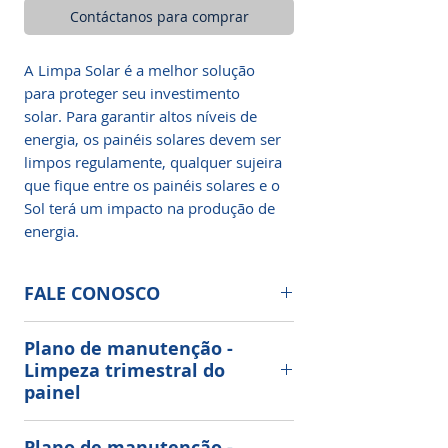
Contáctanos para comprar
A Limpa Solar é a melhor solução
para proteger seu investimento
solar. Para garantir altos níveis de
energia, os painéis solares devem ser
limpos regulamente, qualquer sujeira
que fique entre os painéis solares e o
Sol terá um impacto na produção de
energia.
FALE CONOSCO
Limpeza e Manutenção de Painéis
Plano de manutenção -
Solares Fotovoltaicos
Limpeza trimestral do
painel
Nossa limpeza, sua economia!
Manutenção do seu sistema solar
Plano de manutenção -
📱AGENDE SEU HORÁRIO ⤵️