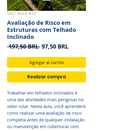
SKU: AULA #33
Avaliação de Risco em
Estruturas com Telhado
Inclinado
Precio
Precio
 197,50 BRL 
97,50 BRL
de
oferta
Agregar al carrito
Realizar compra
Trabalhar em telhados inclinados é 
uma das atividades mais perigosas no 
setor solar. Nesta aula, você aprenderá 
como realizar uma avaliação de risco 
completa antes de qualquer instalação 
ou manutenção em coberturas com 