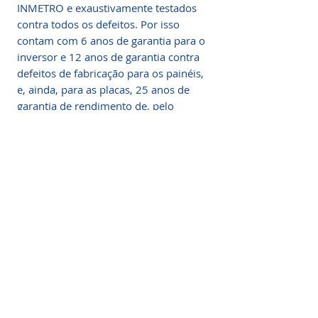
INMETRO e exaustivamente testados
contra todos os defeitos. Por isso
contam com 6 anos de garantia para o
inversor e 12 anos de garantia contra
defeitos de fabricação para os painéis,
e, ainda, para as placas, 25 anos de
garantia de rendimento de, pelo
menos, 80% para os painéis.
O Kit é Composto Por:
07 Painéis Solares de 330Wp - Marca
Risen Energy
01 Inversor SF3KTN de 3000W 220V -
Monofásico
01 Disjuntor de 2 Polos 800V CC / 16 A
02 Porta fusível
02 Fusíveis 1000V 12A CC
01 Dispositivos de Proteção contra