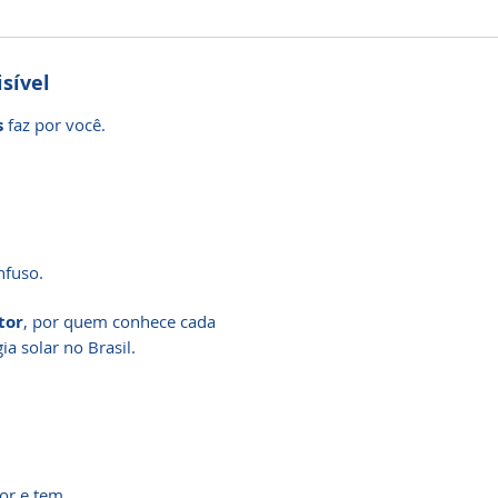
sível
s
faz por você.
nfuso.
tor
, por quem conhece cada
a solar no Brasil.
or e tem