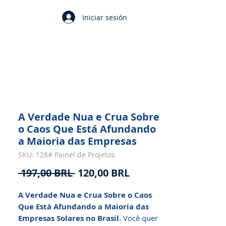
Iniciar sesión
A Verdade Nua e Crua Sobre
o Caos Que Está Afundando
a Maioria das Empresas
SKU: 128# Painel de Projetos
Precio
Precio
 197,00 BRL 
120,00 BRL
de
A Verdade Nua e Crua Sobre o Caos
oferta
Que Está Afundando a Maioria das
Empresas Solares no Brasil.
Você quer