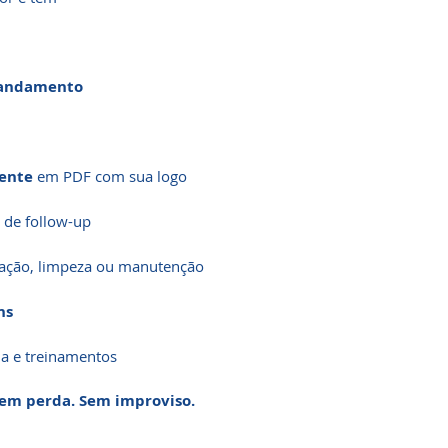
e andamento
mente
em PDF com sua logo
de follow-up
lação, limpeza ou manutenção
ns
a e treinamentos
Sem perda. Sem improviso.