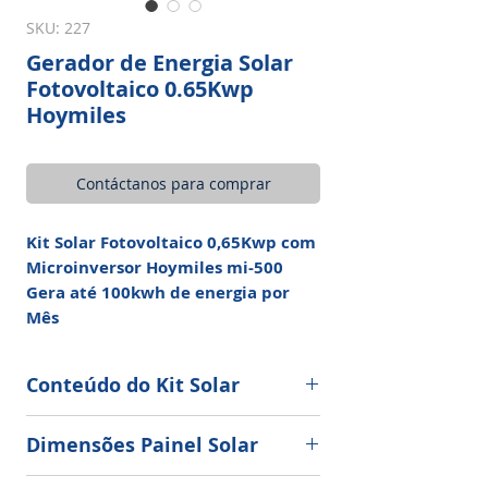
SKU: 227
Gerador de Energia Solar
Fotovoltaico 0.65Kwp
Hoymiles
Contáctanos para comprar
Kit Solar Fotovoltaico 0,65Kwp com
Microinversor Hoymiles mi-500
Gera até 100kwh de energia por
Mês
Conteúdo do Kit Solar
02 Painel Solar Fotovoltaico
Dimensões Painel Solar
Policristalino 265W Marca ZNShine
Solar ZXP6-60-265/P
Dimensões painel:
165 cm x 99 x 3,5