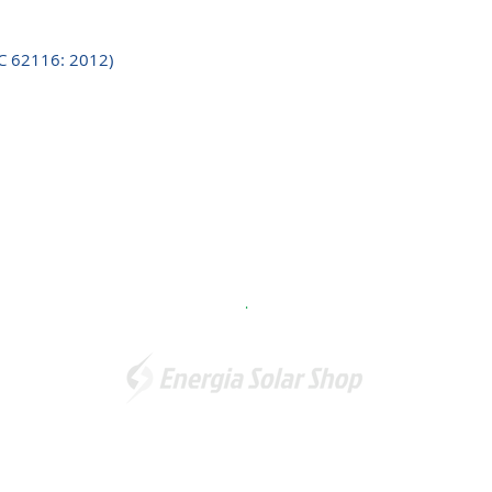
C 62116: 2012)
.
Somos a marca líder em energia solar no Brasil. Encontre a
unidade mais próxima de você e
comece a economizar agora
!