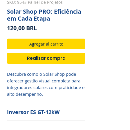
SKU: 954# Painel de Projetos
Solar Shop PRO: Eficiência
em Cada Etapa
Precio
120,00 BRL
Agregar al carrito
Realizar compra
Descubra como o Solar Shop pode 
oferecer gestão visual completa para 
integradores solares com praticidade e 
alto desempenho.
Inversor ES GT-12kW
Dados Técnicos de Entrada
Fale Conosco