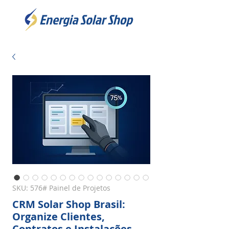
SKU: 576# Painel de Projetos
CRM Solar Shop Brasil:
Organize Clientes,
Contratos e Instalações