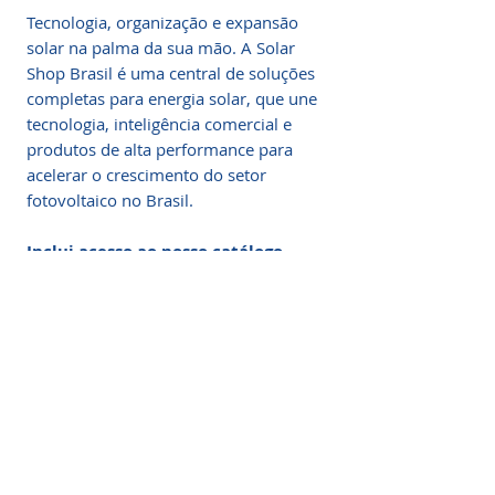
Tecnologia, organização e expansão
solar na palma da sua mão. A Solar
Shop Brasil é uma central de soluções
completas para energia solar, que une
tecnologia, inteligência comercial e
produtos de alta performance para
acelerar o crescimento do setor
fotovoltaico no Brasil.
Inclui acesso ao nosso catálogo
completo de produtos solares.
Quem Somos: Solar Shop
Brasil & Painel de Projeto
Painel de Projetos:
Sua Central de
Comando Solar
A verdadeira revolução no setor solar