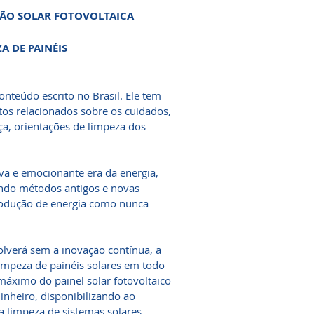
ÇÃO SOLAR FOTOVOLTAICA
A DE PAINÉIS
onteúdo escrito no Brasil. Ele tem
tos relacionados sobre os cuidados,
ça, orientações de limpeza dos
va e emocionante era da energia,
uindo métodos antigos e novas
rodução de energia como nunca
olverá sem a inovação contínua, a
impeza de painéis solares em todo
áximo do painel solar fotovoltaico
inheiro, disponibilizando ao
a limpeza de sistemas solares.