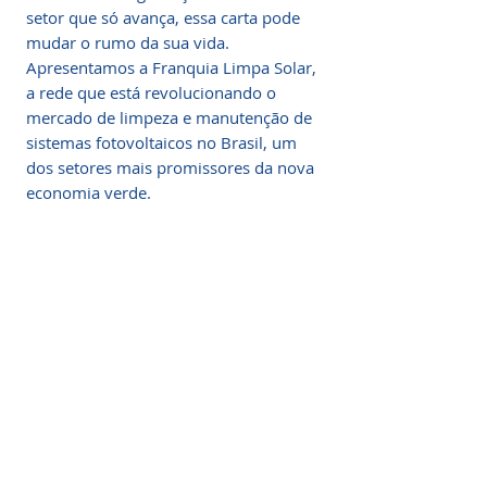
setor que só avança, essa carta pode
mudar o rumo da sua vida.
Apresentamos a Franquia Limpa Solar,
a rede que está revolucionando o
mercado de limpeza e manutenção de
sistemas fotovoltaicos no Brasil, um
dos setores mais promissores da nova
economia verde.
O FATURAMENTO É TODO
SEU!
Confira os benefícios de
QUEM SOMOS
empreender na Franquia Limpa
Solar
Já Somos 48 Franquias em Todo o
Brasil
Baixo investimento e alta rentabilidade
Se você chegou até aqui, é porque
Equipe enxuta, operação simples e
entendeu que essa é uma das