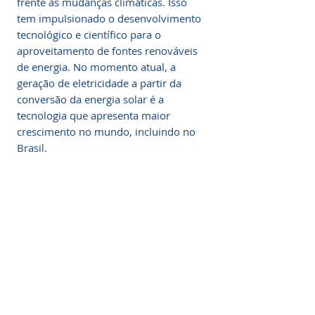
frente às mudanças climáticas. Isso
tem impulsionado o desenvolvimento
tecnológico e científico para o
aproveitamento de fontes renováveis
de energia. No momento atual, a
geração de eletricidade a partir da
conversão da energia solar é a
tecnologia que apresenta maior
crescimento no mundo, incluindo no
Brasil.
Estimativa e Previsão de
Potencial Solar
Compre Aqui:
(Melhor Preço)
Fale Conosco
Appris Editora e Livraria Ltda
Compre Aqui:
A preocupação com o crescente
(Melhor Preço)
consumo mundial de energia tem sido
tratada como prioridade pelas nações