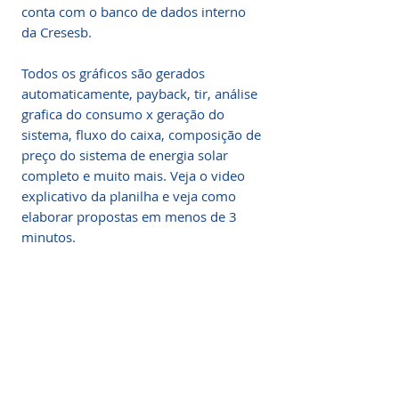
conta com o banco de dados interno
da Cresesb.
Todos os gráficos são gerados
automaticamente, payback, tir, análise
grafica do consumo x geração do
sistema, fluxo do caixa, composição de
preço do sistema de energia solar
completo e muito mais. Veja o video
explicativo da planilha e veja como
elaborar propostas em menos de 3
minutos.
Por que baixar essa
planilha?
Para fechar um projeto de energia
O que você vai encontrar na
solar são precisos em média 28
Planilha?
propostas. Imagine gastar mais de 30