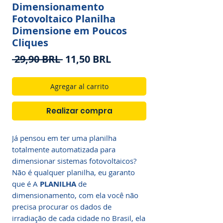
Dimensionamento
Fotovoltaico Planilha
Dimensione em Poucos
Cliques
Precio
Precio
 29,90 BRL 
11,50 BRL
de
oferta
Agregar al carrito
Realizar compra
Já pensou em ter uma planilha
totalmente automatizada para
dimensionar sistemas fotovoltaicos?
Não é qualquer planilha, eu garanto
que é A
PLANILHA
de
dimensionamento, com ela você não
precisa procurar os dados de
irradiação de cada cidade no Brasil, ela