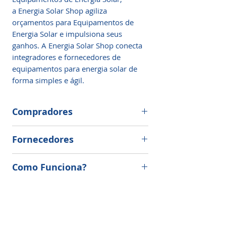
a Energia Solar Shop agiliza
orçamentos para Equipamentos de
Energia Solar e impulsiona seus
ganhos. A Energia Solar Shop conecta
integradores e fornecedores de
equipamentos para energia solar de
forma simples e ágil.
Compradores
Economize tempo e tenha certeza de
Fornecedores
conseguir o menor preço sempre! Em
apenas alguns cliques você fala
Se você é um distribuidor de
diretamente com milhares
Como Funciona?
equipamentos, oferecemos a
de fornecedores de todo o Mundo
possibilidade de explorar novos
totalmente gratuito!
Aqui na
Energia Solar Shop
o nosso
mercados e aumentar a base de
objetivo é otimizar sua cotação de
clientes
equipamentos para geração de energia
solar. Através da Energia Solar Shop