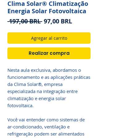
Clima Solar® Climatização
Energia Solar Fotovoltaica
Precio
Precio
 197,00 BRL 
97,00 BRL
de
oferta
Agregar al carrito
Realizar compra
Nesta aula exclusiva, abordamos o 
funcionamento e as aplicações práticas 
da Clima Solar®, empresa 
especializada na integração entre 
climatização e energia solar 
fotovoltaica.

Você vai entender como sistemas de 
ar-condicionado, ventilação e 
refrigeração podem ser alimentados 