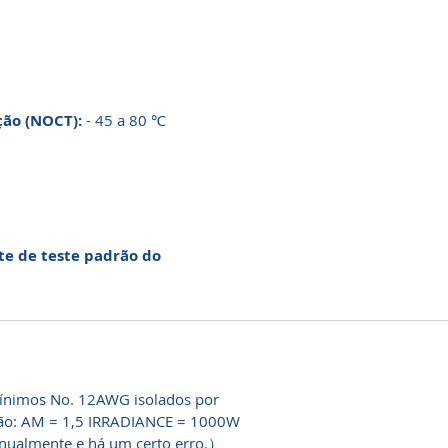
ção (NOCT):
- 45 a 80 ℃
e de teste padrão do
mínimos No. 12AWG isolados por
rão: AM = 1,5 IRRADIANCE = 1000W
ualmente e há um certo erro.）