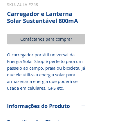
SKU: AULA #258
Carregador e Lanterna
Solar Sustentável 800mA
Contáctanos para comprar
O carregador portátil universal da
Energia Solar Shop é perfeito para um
passeio ao campo, praia ou bicicleta, já
que ele utiliza a energia solar para
armazenar a energia que poderá ser
usada em celulares, GPS etc.
Informações do Produto
Com design emborrachado, é
Especificações Técnicas
resistente a quedas, poeira e areia,