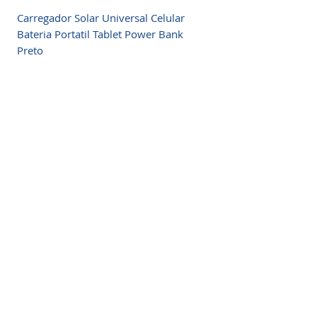
Carregador Solar Universal Celular
Bateria Portatil Tablet Power Bank
Preto
Fale Conosco
Fornecemos atendimento
especializado em energia
solar, estamos dedicados a fornecer a
você um atendimento extremamente
agradável. Sua satisfação é nossa
prioridade.
Somos a marca líder em energia solar no Brasil.
Encontre a unidade mais próxima de você e
comece a economizar agora
!
Energia Solar Shop
© 2012-2026.