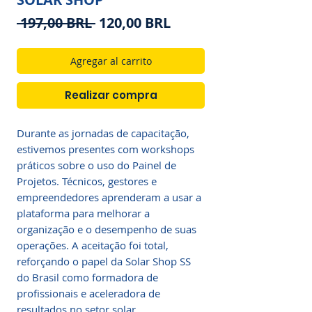
Precio
Precio
 197,00 BRL 
120,00 BRL
de
oferta
Agregar al carrito
Realizar compra
Durante as jornadas de capacitação,
estivemos presentes com workshops
práticos sobre o uso do Painel de
Projetos. Técnicos, gestores e
empreendedores aprenderam a usar a
plataforma para melhorar a
organização e o desempenho de suas
operações. A aceitação foi total,
reforçando o papel da Solar Shop SS
do Brasil como formadora de
profissionais e aceleradora de
resultados no setor solar.