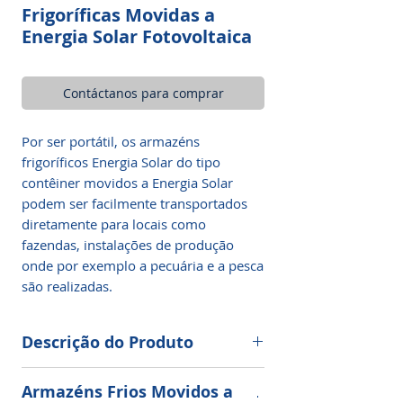
Frigoríficas Movidas a
Energia Solar Fotovoltaica
Contáctanos para comprar
Por ser portátil, os armazéns
frigoríficos Energia Solar do tipo
contêiner movidos a Energia Solar
podem ser facilmente transportados
diretamente para locais como
fazendas, instalações de produção
onde por exemplo a pecuária e a pesca
são realizadas.
Descrição do Produto
Nome do Modelo:
SALA DO
Armazéns Frios Movidos a
CONGELADOR SOLAR