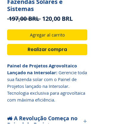
Fazendas Solares e
Sistemas
Precio
Precio
 197,00 BRL 
120,00 BRL
de
oferta
Agregar al carrito
Realizar compra
Painel de Projetos Agrovoltaico
Lançado na Intersolar:
Gerencie toda
sua fazenda solar com o Painel de
Projetos lançado na Intersolar.
Tecnologia exclusiva para agrovoltaica
com máxima eficiência.
🚜 A Revolução Começa no
Painel de Projetos