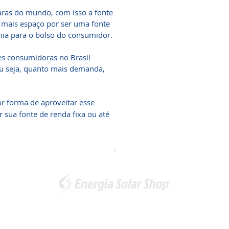
caras do mundo, com isso a fonte
 mais espaço por ser uma fonte
mia para o bolso do consumidor.
es consumidoras no Brasil
ou seja, quanto mais demanda,
r forma de aproveitar esse
 sua fonte de renda fixa ou até
.
Somos a marca líder em energia solar no Brasil. Encontre a
unidade mais próxima de você e
comece a economizar agora
!