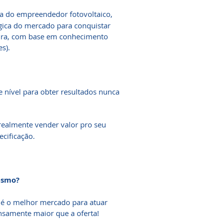
a do empreendedor fotovoltaico,
gica do mercado para conquistar
gura, com base em conhecimento
es).
e nível para obter resultados nunca
ealmente vender valor pro seu
cificação.
esmo?
r é o melhor mercado para atuar
samente maior que a oferta!