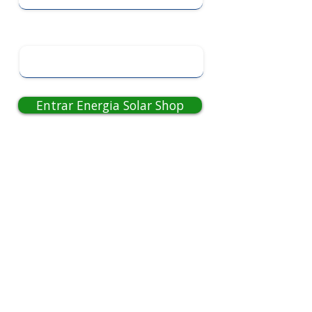
WhatsApp
Entrar Energia Solar Shop
✅ Equipamentos e sistemas CRM gestão
✅ Kits completos com 30% de desconto
✅ Cursos, serviços e oportunidades
✅ Área restrita com fornecedores
A
Energia Solar Shop
é referência
nacional desde 2012. Mais de 15.000
acessos liberados.