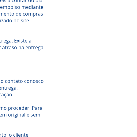
eis a contar do dia
reembolso mediante
lamento de compras
izado no site.
ega. Existe a
 atraso na entrega.
o o contato conosco
entrega,
tação.
omo proceder. Para
em original e sem
to, o cliente