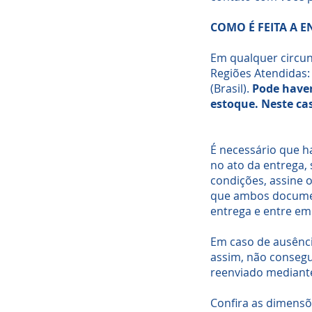
COMO É FEITA A 
Em qualquer circun
Regiões Atendidas: 
(Brasil).
Pode haver
estoque. Neste cas
É necessário que ha
no ato da entrega, 
condições, assine
que ambos documen
entrega e entre e
Em caso de ausênci
assim, não consegu
reenviado mediante
Confira as dimensõ