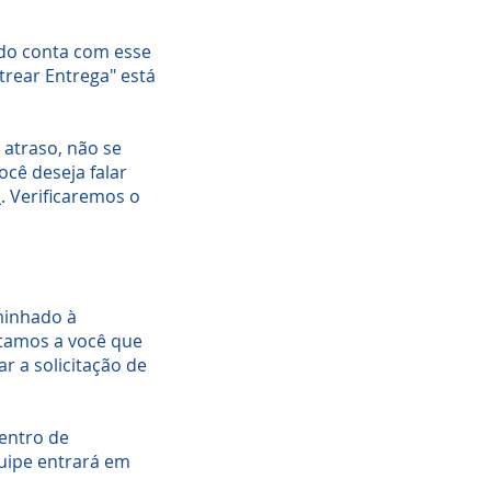
ido conta com esse
strear Entrega" está
 atraso, não se
cê deseja falar
o
. Verificaremos o
minhado à
ntamos a você que
r a solicitação de
entro de
quipe entrará em