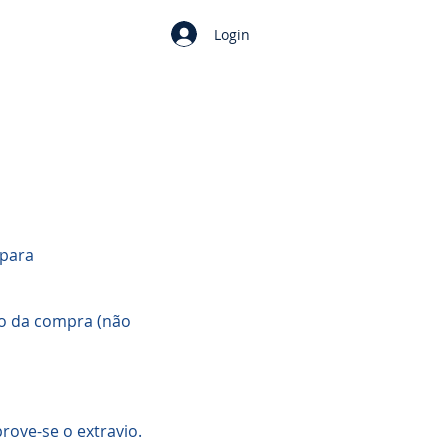
Login
 para
to da compra (não
rove-se o extravio.