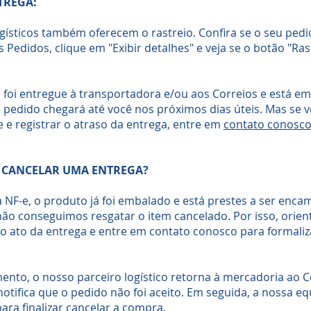
TREGA:
ogísticos também oferecem o rastreio. Confira se o seu ped
s Pedidos, clique em "Exibir detalhes" e veja se o botão "Ra
 foi entregue à transportadora e/ou aos Correios e está em
pedido chegará até você nos próximos dias úteis. Mas se vo
 e registrar o atraso da entrega, entre em
contato conosc
 CANCELAR UMA ENTREGA?
NF-e, o produto já foi embalado e está prestes a ser enca
não conseguimos resgatar o item cancelado. Por isso, orie
o ato da entrega e entre em contato conosco para formaliza
nto, o nosso parceiro logístico retorna à mercadoria ao C
notifica que o pedido não foi aceito. Em seguida, a nossa e
ara finalizar cancelar a compra.