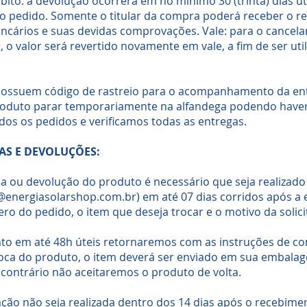
ito: a devolução ocorrerá em no mínimo 30 (trinta) dias út
o pedido. Somente o titular da compra poderá receber o 
ancários e suas devidas comprovações.
Vale: para o cance
, o valor será revertido novamente em vale, a fim de ser util
ossuem código de rastreio para o acompanhamento da entr
roduto parar temporariamente na alfandega podendo haver
s os pedidos e verificamos todas as entregas.
AS E DEVOLUÇÕES:
oca ou devolução do produto é necessário que seja realizad
@energiasolarshop.com.br
) em até 07 dias corridos após a 
o do pedido, o item que deseja trocar e o motivo da solici
to em até 48h úteis retornaremos com as instruções de c
troca do produto, o item deverá ser enviado em sua embalag
 contrário não aceitaremos o produto de volta.
tação não seja realizada dentro dos 14 dias após o recebimen