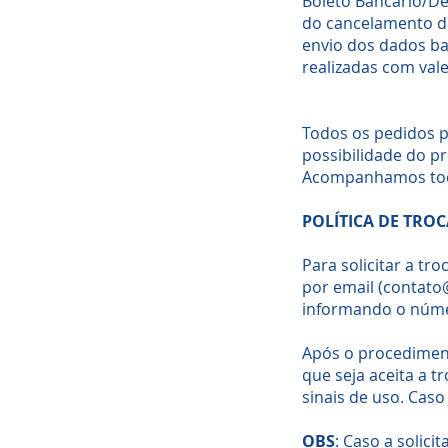
Boleto Bancário/Déb
do cancelamento d
envio dos dados b
realizadas com vale
Todos os pedidos p
possibilidade do p
Acompanhamos todo
POLÍTICA DE TROC
Para solicitar a tr
por
email (
contato
informando o númer
Após o procedimen
que seja aceita a 
sinais de uso. Caso
OBS
: Caso a solici