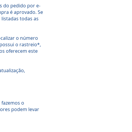
s do pedido por e-
mpra é aprovado. Se
listadas todas as
ocalizar o número
possui o rastreio*,
cos oferecem este
atualização,
e fazemos o
atores podem levar