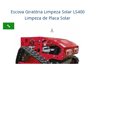
Escova Giratória Limpeza Solar LS400
Limpeza de Placa Solar
🔧
Robô Roçagem Profissional com Controle
Remoto Para Roçagem de Usinas Solares
🔧