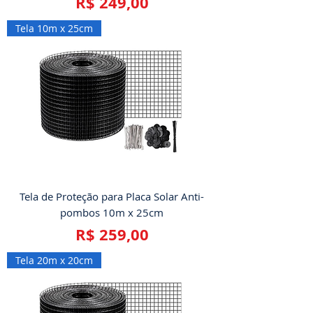
Preço
R$ 249,00
Tela 10m x 25cm
Tela de Proteção para Placa Solar Anti-
pombos 10m x 25cm
Preço
R$ 259,00
Tela 20m x 20cm