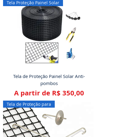
Tela Proteção Painel Solar
Tela de Proteção Painel Solar Anti-
pombos
Preço promocional
A partir de
R$ 350,00
Tela de Proteção para