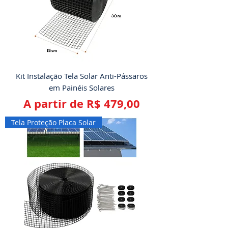
Kit Instalação Tela Solar Anti-Pássaros
em Painéis Solares
Preço promocional
A partir de
R$ 479,00
Tela Proteção Placa Solar