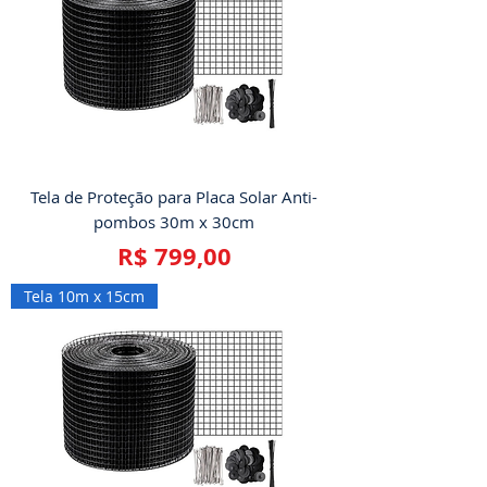
Tela de Proteção para Placa Solar Anti-
pombos 30m x 30cm
Preço
R$ 799,00
Tela 10m x 15cm