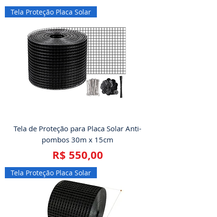
Tela Proteção Placa Solar
Tela de Proteção para Placa Solar Anti-
pombos 30m x 15cm
Preço
R$ 550,00
Tela Proteção Placa Solar