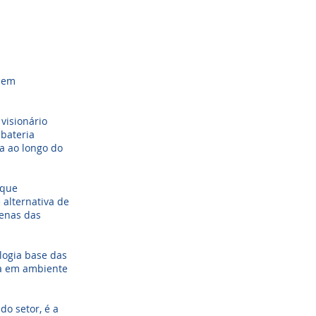
 bem
visionário
bateria
da ao longo do
 que
 alternativa de
enas das
logia base das
ja em ambiente
do setor, é a