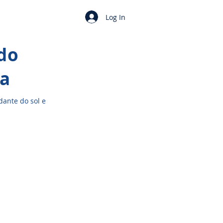
Log In
 do
a
dante do sol e