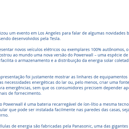
alizou um evento em Los Angeles para falar de algumas novidades
sendo desenvolvidos pela Tesla.
sentar novos veículos elétricos ou exemplares 100% autônomos, o 
mostrou ao mundo uma nova versão do Powerwall – uma espécie de 
 facilita o armazenamento e a distribuição da energia solar coleta
apresentação foi justamente mostrar as linhares de equipamentos
 as necessidades energéticas do lar ou, pelo menos, criar uma fonte
para emergências, sem que os consumidores precisem depender ap
onais de fornecimento.
o Powerwall é uma bateria recarregável de íon-lítio a mesma tecno
lular que pode ser instalada facilmente nas paredes das casas, se
erno.
lulas de energia são fabricadas pela Panasonic, uma das gigantes 