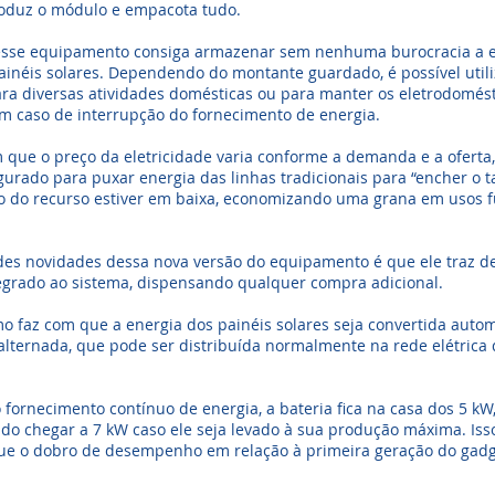
oduz o módulo e empacota tudo.
 esse equipamento consiga armazenar sem nenhuma burocracia a 
ainéis solares. Dependendo do montante guardado, é possível utili
ara diversas atividades domésticas ou para manter os eletrodomés
m caso de interrupção do fornecimento de energia.
que o preço da eletricidade varia conforme a demanda e a oferta,
gurado para puxar energia das linhas tradicionais para “encher o 
o do recurso estiver em baixa, economizando uma grana em usos f
es novidades dessa nova versão do equipamento é que ele traz de
tegrado ao sistema, dispensando qualquer compra adicional.
o faz com que a energia dos painéis solares seja convertida auto
alternada, que pode ser distribuída normalmente na rede elétrica
fornecimento contínuo de energia, a bateria fica na casa dos 5 kW
o chegar a 7 kW caso ele seja levado à sua produção máxima. Iss
e o dobro de desempenho em relação à primeira geração do gad