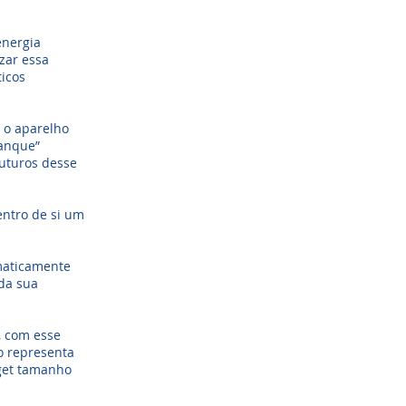
energia
zar essa
ticos
 o aparelho
tanque”
uturos desse
ntro de si um
maticamente
 da sua
, com esse
o representa
get tamanho