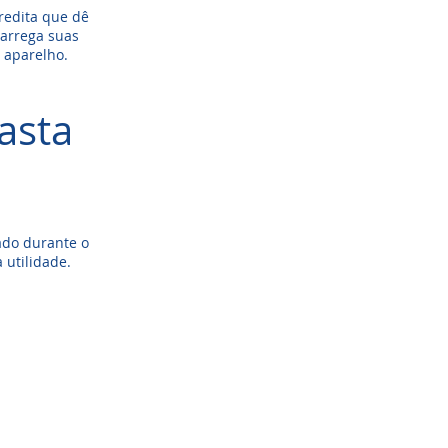
redita que dê
carrega suas
o aparelho.
asta
ado durante o
 utilidade.