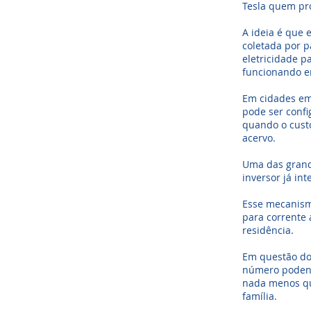
Tesla quem pr
A ideia é que
coletada por p
eletricidade p
funcionando e
Em cidades em 
pode ser confi
quando o cust
acervo.
Uma das grand
inversor já in
Esse mecanism
para corrente 
residência.
Em questão do 
número podend
nada menos qu
família.