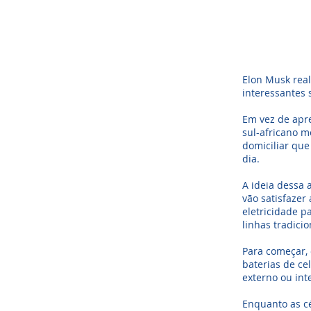
​Elon Musk re
interessantes 
Em vez de apre
sul-africano 
domiciliar que
dia.
A ideia dessa 
vão satisfazer
eletricidade 
linhas tradici
Para começar, 
baterias de ce
externo ou int
Enquanto as cé