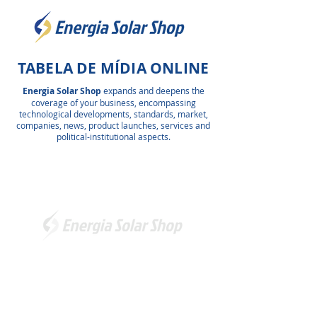
TABELA DE MÍDIA ONLINE
Energia Solar Shop
expands and deepens the
coverage of your business, encompassing
technological developments, standards, market,
companies, news, product launches, services and
political-institutional aspects.
Somos a marca líder em energia solar no Brasil.
Encontre a unidade mais próxima de você e
comece a economizar agora
!
Energia Solar Shop
© 2012-2026.