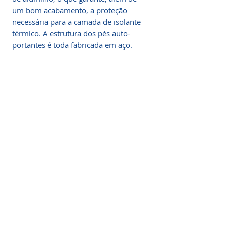
um bom acabamento, a proteção
necessária para a camada de isolante
térmico. A estrutura dos pés auto-
portantes é toda fabricada em aço.
Descrição Reservatório
térmico
Projetados de forma a obter alta
eficiência no armazenamento de água
quente, os armazenadores térmicos
oferecidos pela SOLAR CLIMA são
construídos em chapa de aço inox
especial com espessura condizente à
sua condição de trabalho e isolamento
térmico em espuma rígida de 45mm
de poliuretano expandido.
Somos a marca líder em energia solar no Brasil.
Encontre a unidade mais próxima de você e
O revestimento externo é feito em
comece a economizar agora
!