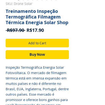
SKU: Drone Solar
Treinamento Inspeção
Termográfica Filmagem
Térmica Energia Solar Shop
Regular
Sale
 R$97.90 
R$17.90
Price
Price
Add to Cart
Buy Now
Inspeção Termográfica Energia Solar
Fotovoltaica. O mercado de filmagem
térmica está em imensa expansão em
muitos países e não é diferente no
Brasil, EUA, Inglaterra, Portugal, dentre
outros países. Esse mercado é
promissor e oferece bons ganhos para