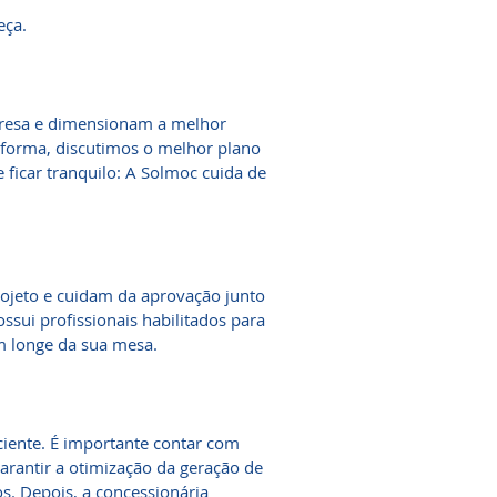
eça.
presa e dimensionam a melhor
informa, discutimos o melhor plano
ficar tranquilo: A Solmoc cuida de
ojeto e cuidam da aprovação junto
ssui profissionais habilitados para
em longe da sua mesa.
ciente. É importante contar com
garantir a otimização da geração de
s. Depois, a concessionária