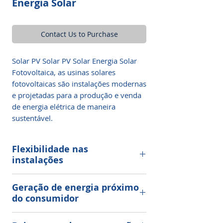
Energia Solar
Contact Us to Purchase
Solar PV Solar PV Solar Energia Solar
Fotovoltaica, as usinas solares
fotovoltaicas são instalações modernas
e projetadas para a produção e venda
de energia elétrica de maneira
sustentável.
Flexibilidade nas
instalações
Adaptamos o projeto para sua
Geração de energia próximo
cobertura, terreno, estacionamento ou
do consumidor
qualquer outra superfície para
instalação.
Energia gerada no próprio ponto de