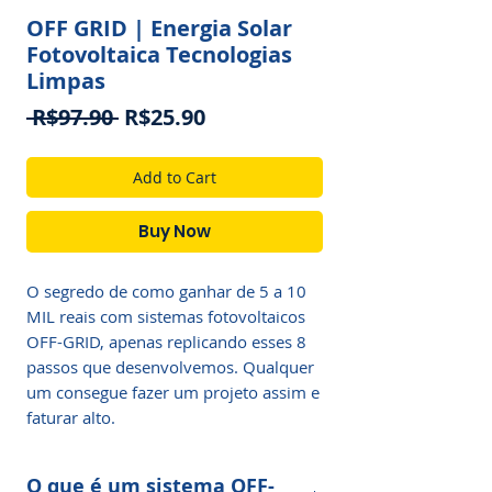
OFF GRID | Energia Solar
Fotovoltaica Tecnologias
Limpas
Regular
Sale
 R$97.90 
R$25.90
Price
Price
Add to Cart
Buy Now
O segredo de como ganhar de 5 a 10
MIL reais com sistemas fotovoltaicos
OFF-GRID, apenas replicando esses 8
passos que desenvolvemos. Qualquer
um consegue fazer um projeto assim e
faturar alto.
O que é um sistema OFF-