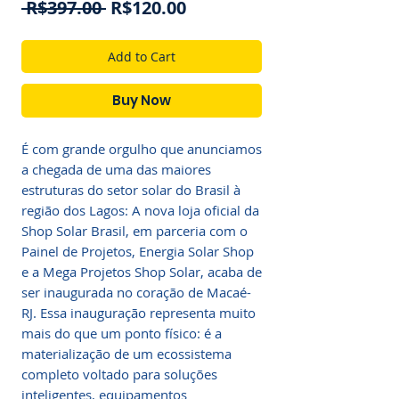
Regular
Sale
 R$397.00 
R$120.00
Price
Price
Add to Cart
Buy Now
É com grande orgulho que anunciamos
a chegada de uma das maiores
estruturas do setor solar do Brasil à
região dos Lagos: A nova loja oficial da
Shop Solar Brasil, em parceria com o
Painel de Projetos, Energia Solar Shop
e a Mega Projetos Shop Solar, acaba de
ser inaugurada no coração de Macaé-
RJ. Essa inauguração representa muito
mais do que um ponto físico: é a
materialização de um ecossistema
completo voltado para soluções
inteligentes, equipamentos