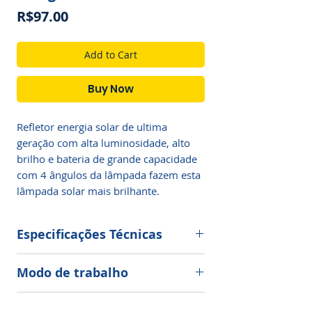
Price
R$97.00
Add to Cart
Buy Now
Refletor energia solar de ultima
geração com alta luminosidade, alto
brilho e bateria de grande capacidade
com 4 ângulos da lâmpada fazem esta
lâmpada solar mais brilhante.
Especificações Técnicas
Painel Solar: 5.5v, 1.5w, Policristalino
Modo de trabalho
Bateria: 3.7v, 2000mah
Modo acionando o botão.
Como usar