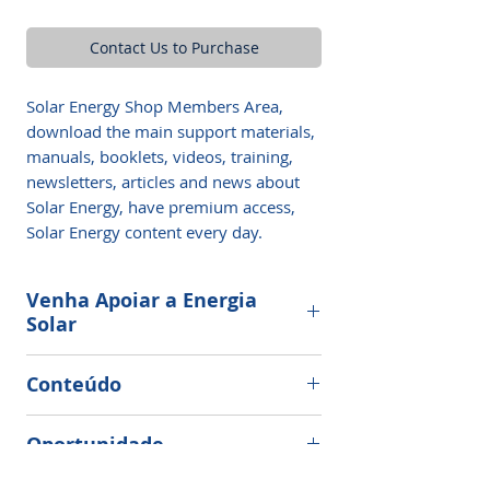
Contact Us to Purchase
Solar Energy Shop Members Area,
download the main support materials,
manuals, booklets, videos, training,
newsletters, articles and news about
Solar Energy, have premium access,
Solar Energy content every day.
Venha Apoiar a Energia
Solar
Bem vindo associado Energia Solar
Conteúdo
Shop, aqui você irá encontrar
conteúdos úteis e vantagens exclusivas
Integrador de energia solar que ganha
para quem faz parte da comunidade
Oportunidade
menos que 5mil por mês está
Energia Solar Shop.
ganhando menos do que poderia!!!
Many people have transformed their