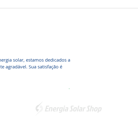
ergia solar, estamos dedicados a
 agradável. Sua satisfação é
.
Somos a marca líder em energia solar no Brasil. Encontre a
unidade mais próxima de você e
comece a economizar agora
!