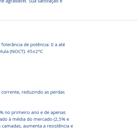
 agradável. Sua satisfação é
Tolerância de potência: 0 a até
lula (NOCT): 45±2°C
e corrente, reduzindo as perdas
% no primeiro ano e de apenas
ado à média do mercado (2,5% e
 camadas, aumenta a resistência e