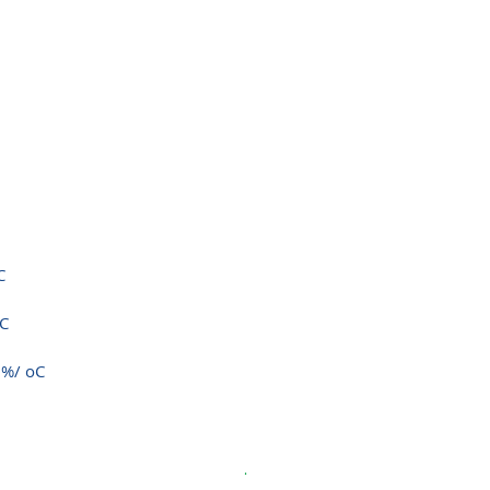
C
oC
1%/ oC
.