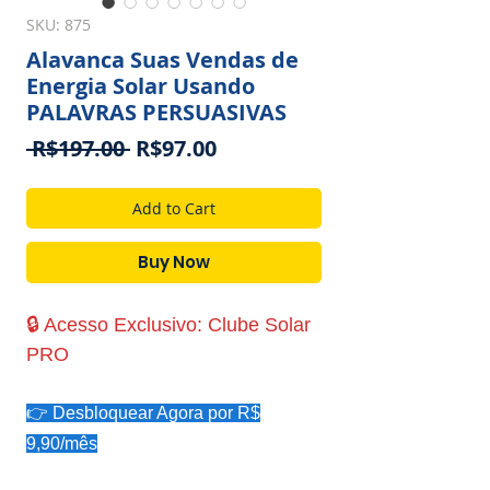
SKU: 875
Alavanca Suas Vendas de
Energia Solar Usando
PALAVRAS PERSUASIVAS
Regular
Sale
 R$197.00 
R$97.00
Price
Price
Add to Cart
Buy Now
🔒 Acesso Exclusivo: Clube Solar
PRO
👉 Desbloquear Agora por R$
9,90/mês