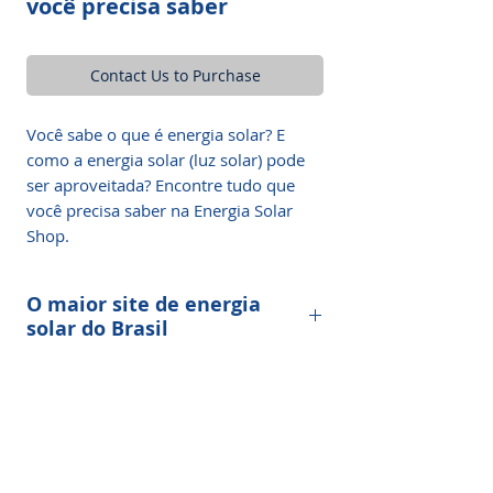
você precisa saber
Contact Us to Purchase
Você sabe o que é energia solar? E
como a energia solar (luz solar) pode
ser aproveitada? Encontre tudo que
você precisa saber na Energia Solar
Shop.
O maior site de energia
solar do Brasil
Anuncie sua empresa de Energia Solar
em destaque dentro da Energia Solar
Shop e seja descoberto por milhões de
visitantes.
Nós temos um plano ideal para a sua