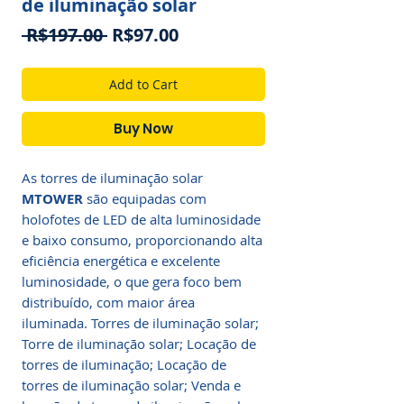
de iluminação solar
Regular
Sale
 R$197.00 
R$97.00
Price
Price
Add to Cart
Buy Now
As
torres de iluminação solar
MTOWER
são equipadas com
holofotes de LED de alta luminosidade
e baixo consumo, proporcionando alta
e
ficiência energética e excelente
luminosidade, o que gera foco bem
distribuído, com maior área
iluminada. Torres de iluminação solar;
Torre de iluminação solar; Locação de
torres de iluminação; Locação de
torres de iluminação solar; Venda e