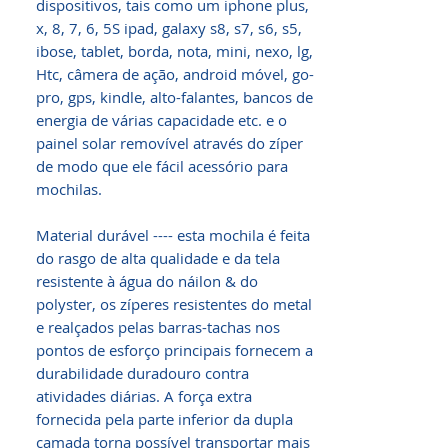
dispositivos, tais como um iphone plus,
x, 8, 7, 6, 5S ipad, galaxy s8, s7, s6, s5,
ibose, tablet, borda, nota, mini, nexo, lg,
Htc, câmera de ação, android móvel, go-
pro, gps, kindle, alto-falantes, bancos de
energia de várias capacidade etc. e o
painel solar removível através do zíper
de modo que ele fácil acessório para
mochilas.
Material durável ---- esta mochila é feita
do rasgo de alta qualidade e da tela
resistente à água do náilon & do
polyster, os zíperes resistentes do metal
e realçados pelas barras-tachas nos
pontos de esforço principais fornecem a
durabilidade duradouro contra
atividades diárias. A força extra
fornecida pela parte inferior da dupla
camada torna possível transportar mais